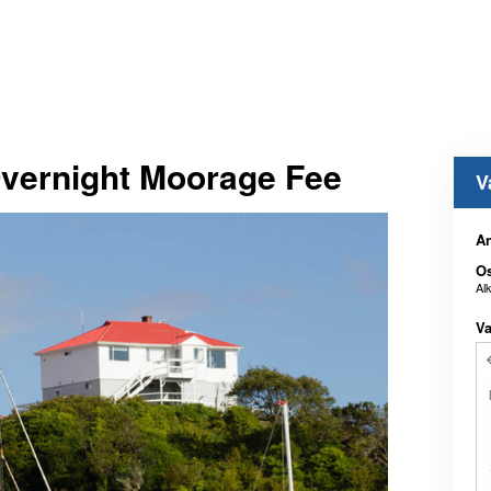
Overnight Moorage Fee
V
An
Os
Al
Va