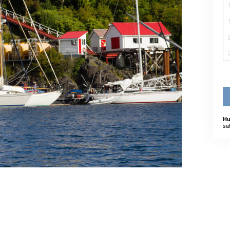
Hu
sä