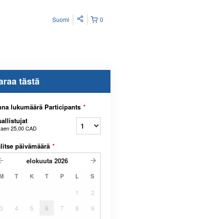
Suomi
0
araa tästä
na lukumäärä Participants
*
allistujat
kaen
25,00 CAD
litse päivämäärä
*
elokuuta
2026
M
T
K
T
P
L
S
1
2
3
4
5
6
7
8
9