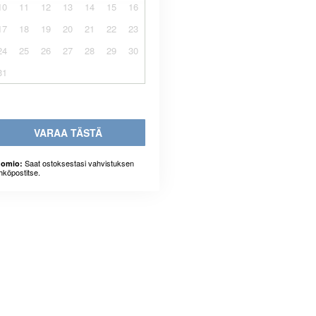
10
11
12
13
14
15
16
17
18
19
20
21
22
23
24
25
26
27
28
29
30
31
VARAA TÄSTÄ
Saat ostoksestasi vahvistuksen
omio:
hköpostitse.